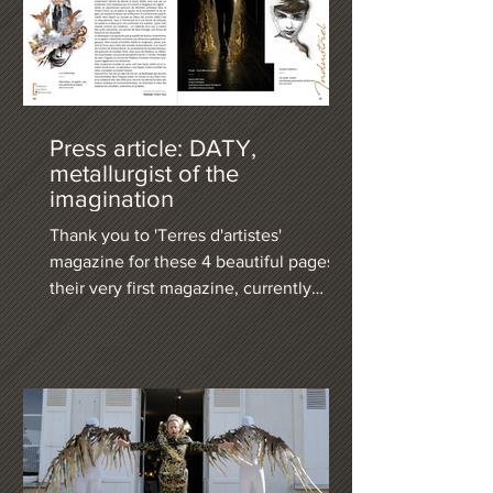
Press article: DATY,
metallurgist of the
imagination
Thank you to 'Terres d'artistes'
magazine for these 4 beautiful pages in
their very first magazine, currently
digital and very soon to be in print.
Link: Subscribe to support this new
magazine and download it for free:
https://www.corchialb.com/terres-d-
artistes