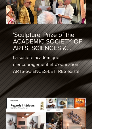
'Sculpture' Prize of the
ACADEMIC SOCIETY OF
ARTS, SCIENCES &
LETTRES in Paris
La société académique
d'encouragement et d'éducation '
ARTS-SCIENCES-LETTRES existe
depuis 1915 et m'a fait l'honneur d'un
prix lors de leur salon de Mai 2026 à la
galerie Thuillier, à Paris.