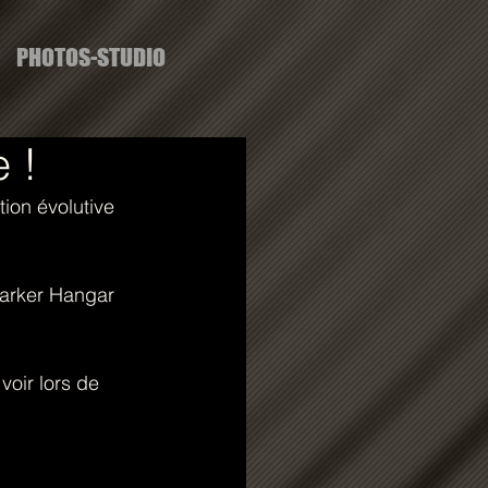
PHOTOS-STUDIO
e !
ion évolutive 
Barker Hangar 
voir lors de 