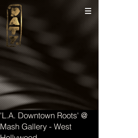
'L.A. Downtown Roots' @
Mash Gallery - West
Hollywood