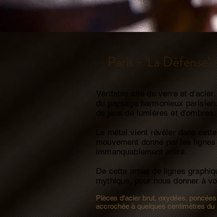
Paris - 'La Défense' 
V
éritable cité de verre et d'acie
du paysage harmonieux parisien.
de jeux de lumières et d'ombres.
Le métal vient révéler dans cette
mouvement donné par les lignes de
immanquablement attiré.
De cette amas de lignes graphique
mythique, pour nous donner à voir
Pièces d'acier brut, oxydées, poncée
accrochée à quelques centimètres du