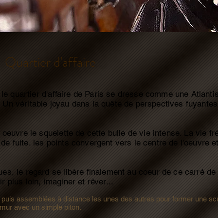
- Quartier d'affaire
r, le quartier d'affaire de Paris se dresse comme une Atlant
 Un véritable joyau dans la quête de perspectives fuyante
 oeuvre le squelette de cette bulle de vie intense. La vie fr
 fuite. les points convergent vers le centre de l'oeuvre et
s, le regard se libère finalement au coeur de ce carré de v
 plus loin, imaginer et rêver...
s puis assemblées à distance les unes des autres pour former une scu
 mur avec un simple piton.