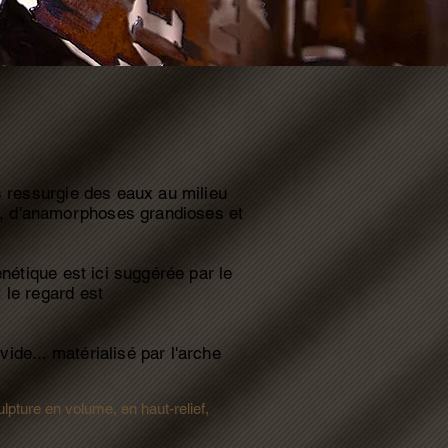
is ressurgie des eaux au milieu
s, d'anamorphoses grandioses et
énétique est ici suggérée par le
 le regard est
ide... matérialisé par l'arche
lpture en volume, en haut-relief,